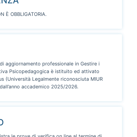
ENZA
NON È OBBLIGATORIA.
di aggiornamento professionale in Gestire i
iva Psicopedagogica è istituito ed attivato
us (Università Legalmente riconosciuta MIUR
 dall’anno accademico 2025/2026.
O
stra le prove di verifica on line al termine di