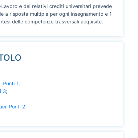
avoro e dei relativi crediti universitari prevede
e a risposta multipla per ogni insegnamento e 1
intesi delle competenze trasversali acquisite.
ITOLO
 Punti 1
;
i 3
;
ci: Punti 2;