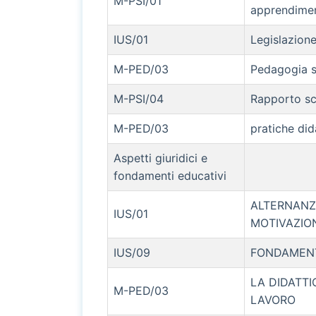
M-PSI/01
apprendime
IUS/01
Legislazione
M-PED/03
Pedagogia s
M-PSI/04
Rapporto sc
M-PED/03
pratiche did
Aspetti giuridici e
fondamenti educativi
ALTERNANZ
IUS/01
MOTIVAZIONI
IUS/09
FONDAMENT
LA DIDATT
M-PED/03
LAVORO