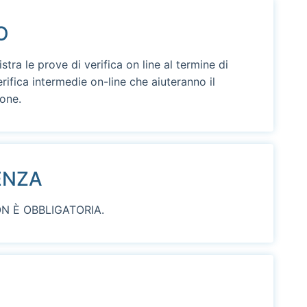
O
stra le prove di verifica on line al termine di
ifica intermedie on-line che aiuteranno il
ione.
ENZA
NON È OBBLIGATORIA.