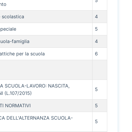
5
nto
 scolastica
4
peciale
5
uola-famiglia
4
attiche per la scuola
6
A SCUOLA-LAVORO: NASCITA,
5
 (L.107/2015)
I NORMATIVI
5
ICA DELL'ALTERNANZA SCUOLA-
5