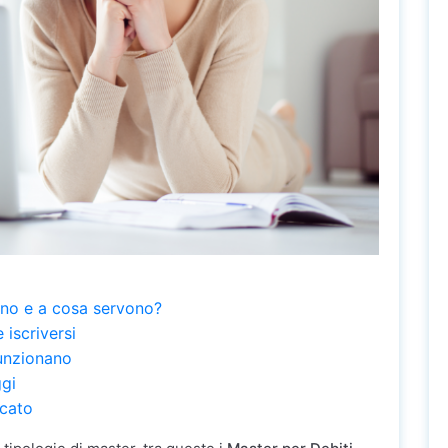
ono e a cosa servono?
 iscriversi
funzionano
ggi
icato