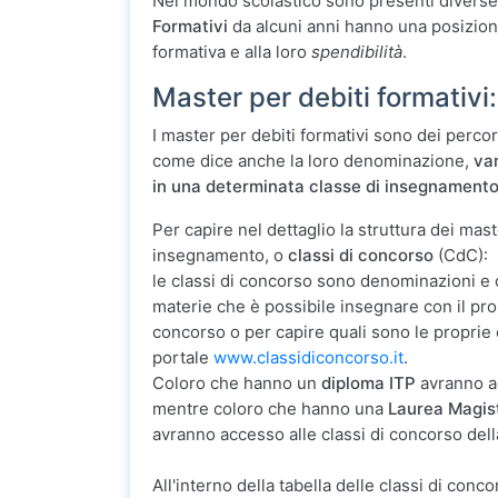
Nel mondo scolastico sono presenti diverse 
Formativi
da alcuni anni hanno una posizione
formativa e alla loro
spendibilità
.
Master per debiti formativi
I master per debiti formativi sono dei percors
come dice anche la loro denominazione,
van
in una determinata classe di insegnament
Per capire nel dettaglio la struttura dei mas
insegnamento, o
classi di concorso
(CdC):
le classi di concorso sono denominazioni e c
materie che è possibile insegnare con il propr
concorso o per capire quali sono le proprie c
portale
www.classidiconcorso.it
.
Coloro che hanno un
diploma ITP
avranno ac
mentre coloro che hanno una
Laurea Magis
avranno accesso alle classi di concorso dell
All'interno della tabella delle classi di conco